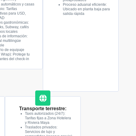
preaprobados
 automáticos y casas
Proceso aduanal eficiente:
io: Tarifas
Ubicado en planta baja para
tivas para USD,
salida rápida
CAD
s gastronómicas:
ks, Subway, cafés
os locales
 de información:
l multilingüe
ble
rio de equipaje
 Wrap): Protege tu
antes del check-in
Transporte terrestre:
Taxis autorizados (24/7):
Tarifas fijas a Zona Hotelera
y Riviera Maya
Traslados privados:
Servicios de lujo y