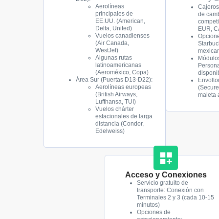
Aerolíneas
Cajeros
principales de
de camb
EE.UU. (American,
competi
Delta, United)
EUR, 
Vuelos canadienses
Opcione
(Air Canada,
Starbuc
WestJet)
mexican
Algunas rutas
Módulos
latinoamericanas
Persona
(Aeroméxico, Copa)
disponi
Área Sur (Puertas D13-D22):
Envolto
Aerolíneas europeas
(Secure
(British Airways,
maleta 
Lufthansa, TUI)
Vuelos chárter
estacionales de larga
distancia (Condor,
Edelweiss)
Acceso y Conexiones
Servicio gratuito de
transporte: Conexión con
Terminales 2 y 3 (cada 10-15
minutos)
Opciones de